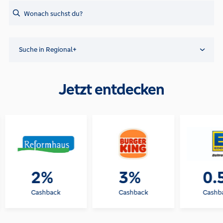
Search
Suche in Regional+
Jetzt entdecken
2%
3%
0.
Cashback
Cashback
Cashb