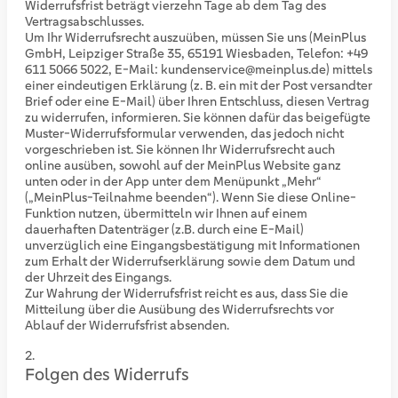
Widerrufsfrist beträgt vierzehn Tage ab dem Tag des
Vertragsabschlusses.
Um Ihr Widerrufsrecht auszuüben, müssen Sie uns (MeinPlus
GmbH, Leipziger Straße 35, 65191 Wiesbaden, Telefon: +49
611 5066 5022, E-Mail: kundenservice@meinplus.de) mittels
einer eindeutigen Erklärung (z. B. ein mit der Post versandter
Brief oder eine E-Mail) über Ihren Entschluss, diesen Vertrag
zu widerrufen, informieren. Sie können dafür das beigefügte
Muster-Widerrufsformular verwenden, das jedoch nicht
vorgeschrieben ist. Sie können Ihr Widerrufsrecht auch
online ausüben, sowohl auf der MeinPlus Website ganz
unten oder in der App unter dem Menüpunkt „Mehr“
(„MeinPlus-Teilnahme beenden“). Wenn Sie diese Online-
Funktion nutzen, übermitteln wir Ihnen auf einem
dauerhaften Datenträger (z.B. durch eine E-Mail)
unverzüglich eine Eingangsbestätigung mit Informationen
zum Erhalt der Widerrufserklärung sowie dem Datum und
der Uhrzeit des Eingangs.
Zur Wahrung der Widerrufsfrist reicht es aus, dass Sie die
Mitteilung über die Ausübung des Widerrufsrechts vor
Ablauf der Widerrufsfrist absenden.
Folgen des Widerrufs