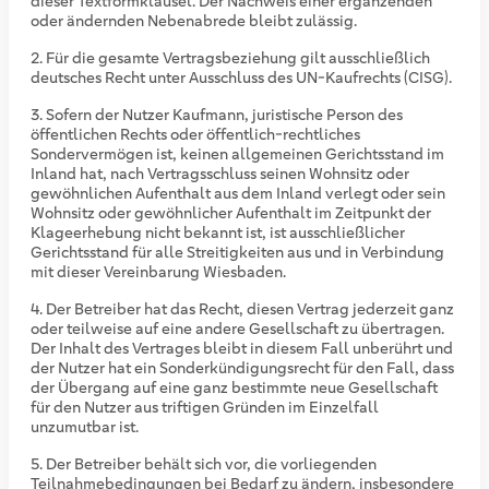
dieser Textformklausel. Der Nachweis einer ergänzenden
oder ändernden Nebenabrede bleibt zulässig.
Für die gesamte Vertragsbeziehung gilt ausschließlich
deutsches Recht unter Ausschluss des UN-Kaufrechts (CISG).
Sofern der Nutzer Kaufmann, juristische Person des
öffentlichen Rechts oder öffentlich-rechtliches
Sondervermögen ist, keinen allgemeinen Gerichtsstand im
Inland hat, nach Vertragsschluss seinen Wohnsitz oder
gewöhnlichen Aufenthalt aus dem Inland verlegt oder sein
Wohnsitz oder gewöhnlicher Aufenthalt im Zeitpunkt der
Klageerhebung nicht bekannt ist, ist ausschließlicher
Gerichtsstand für alle Streitigkeiten aus und in Verbindung
mit dieser Vereinbarung Wiesbaden.
Der Betreiber hat das Recht, diesen Vertrag jederzeit ganz
oder teilweise auf eine andere Gesellschaft zu übertragen.
Der Inhalt des Vertrages bleibt in diesem Fall unberührt und
der Nutzer hat ein Sonderkündigungsrecht für den Fall, dass
der Übergang auf eine ganz bestimmte neue Gesellschaft
für den Nutzer aus triftigen Gründen im Einzelfall
unzumutbar ist.
Der Betreiber behält sich vor, die vorliegenden
Teilnahmebedingungen bei Bedarf zu ändern, insbesondere