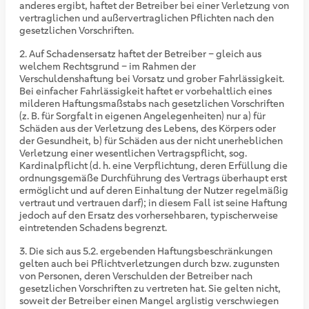
anderes ergibt, haftet der Betreiber bei einer Verletzung von
vertraglichen und außervertraglichen Pflichten nach den
gesetzlichen Vorschriften.
Auf Schadensersatz haftet der Betreiber – gleich aus
welchem Rechtsgrund – im Rahmen der
Verschuldenshaftung bei Vorsatz und grober Fahrlässigkeit.
Bei einfacher Fahrlässigkeit haftet er vorbehaltlich eines
milderen Haftungsmaßstabs nach gesetzlichen Vorschriften
(z. B. für Sorgfalt in eigenen Angelegenheiten) nur a) für
Schäden aus der Verletzung des Lebens, des Körpers oder
der Gesundheit, b) für Schäden aus der nicht unerheblichen
Verletzung einer wesentlichen Vertragspflicht, sog.
Kardinalpflicht (d. h. eine Verpflichtung, deren Erfüllung die
ordnungsgemäße Durchführung des Vertrags überhaupt erst
ermöglicht und auf deren Einhaltung der Nutzer regelmäßig
vertraut und vertrauen darf); in diesem Fall ist seine Haftung
jedoch auf den Ersatz des vorhersehbaren, typischerweise
eintretenden Schadens begrenzt.
Die sich aus 5.2. ergebenden Haftungsbeschränkungen
gelten auch bei Pflichtverletzungen durch bzw. zugunsten
von Personen, deren Verschulden der Betreiber nach
gesetzlichen Vorschriften zu vertreten hat. Sie gelten nicht,
soweit der Betreiber einen Mangel arglistig verschwiegen