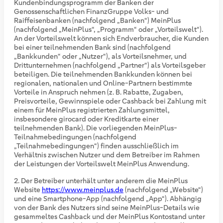
Kundenbindungsprogramm der Banken der
Genossenschaftlichen FinanzGruppe Volks- und
Raiffeisenbanken (nachfolgend „Banken“) MeinPlus
(nachfolgend „MeinPlus“, „Programm“ oder „Vorteilswelt“).
An der Vorteilswelt können sich Endverbraucher, die Kunden
bei einer teilnehmenden Bank sind (nachfolgend
„Bankkunden“ oder „Nutzer“), als Vorteilsnehmer, und
Drittunternehmen (nachfolgend „Partner“) als Vorteilsgeber
beteiligen. Die teilnehmenden Bankkunden können bei
regionalen, nationalen und Online-Partnern bestimmte
Vorteile in Anspruch nehmen (z. B. Rabatte, Zugaben,
Preisvorteile, Gewinnspiele oder Cashback bei Zahlung mit
einem für MeinPlus registrierten Zahlungsmittel,
insbesondere girocard oder Kreditkarte einer
teilnehmenden Bank). Die vorliegenden MeinPlus-
Teilnahmebedingungen (nachfolgend
„Teilnahmebedingungen“) finden ausschließlich im
Verhältnis zwischen Nutzer und dem Betreiber im Rahmen
der Leistungen der Vorteilswelt MeinPlus Anwendung.
Der Betreiber unterhält unter anderem die MeinPlus
Website
https://www.meinplus.de
(nachfolgend „Website“)
und eine Smartphone-App (nachfolgend „App“). Abhängig
von der Bank des Nutzers sind seine MeinPlus-Details wie
gesammeltes Cashback und der MeinPlus Kontostand unter