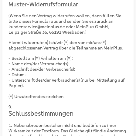
Muster-Widerrufsformular
(Wenn Sie den Vertrag widerrufen wollen, dann füllen Sie
bitte dieses Formular aus und senden Sie es zurück an
kundenservice@meinplus.de oder MeinPlus GmbH,
Leipziger Straße 35, 65191 Wiesbaden.)
Hiermit widerrufe(n) ich/wir (*) den von mir/uns (*)
abgeschlossenen Vertrag über die Teilnahme an MeinPlus.
- Bestellt am (*) /erhalten am (*):
- Name des/der Verbraucher(s):
- Anschrift des/der Verbraucher(s):
- Datum:
- Unterschrift des/der Verbraucher(s) (nur bei Mitteilung auf
Papier):
(*) Unzutreffendes streichen.
Schlussbestimmungen
Nebenabreden bestehen nicht und bedürfen zu ihrer
Wirksamkeit der Textform. Das Gleiche gilt für die Änderung